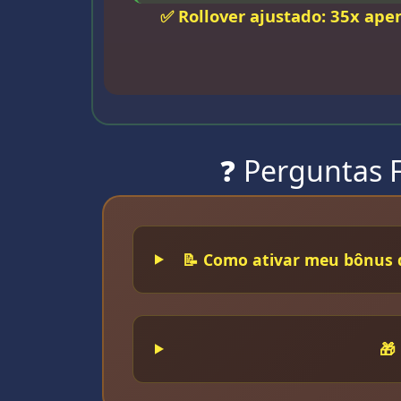
✅ Rollover ajustado: 35x ape
❓ Perguntas 
📝 Como ativar meu bônus d
🎁