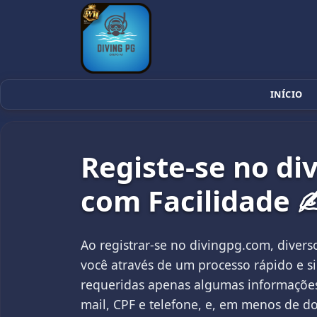
INÍCIO
Registe-se no d
com Facilidade ✍
Ao registrar-se no divingpg.com, diver
você através de um processo rápido e s
requeridas apenas algumas informações
mail, CPF e telefone, e, em menos de do