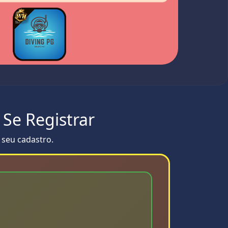
Se Registrar
 seu cadastro.