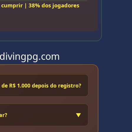
a cumprir | 38% dos jogadores
 divingpg.com
e R$ 1.000 depois do registro?
ar?
▼