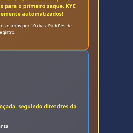
s para o primeiro saque. KYC
ntemente automatizados!
s diários por 10 dias. Padrões de
gistro.
nçada, seguindo diretrizes da
anza.