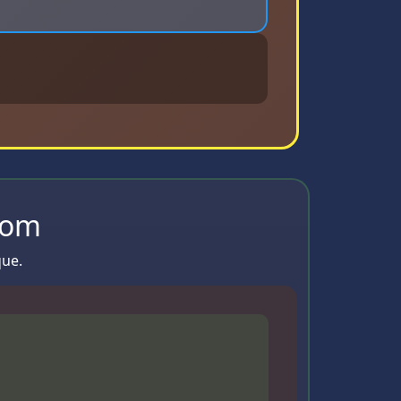
com
que.