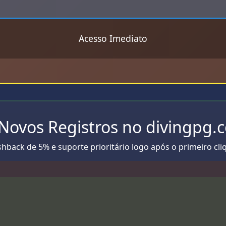
Acesso Imediato
 Novos Registros no divingpg.
hback de 5% e suporte prioritário logo após o primeiro cli