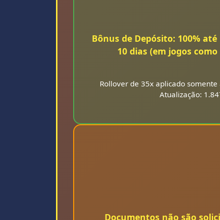
Bônus de Depósito: 100% até R
10 dias (em jogos como
Rollover de 35x aplicado somente
Atualização: 1.8
Documentos não são solicit