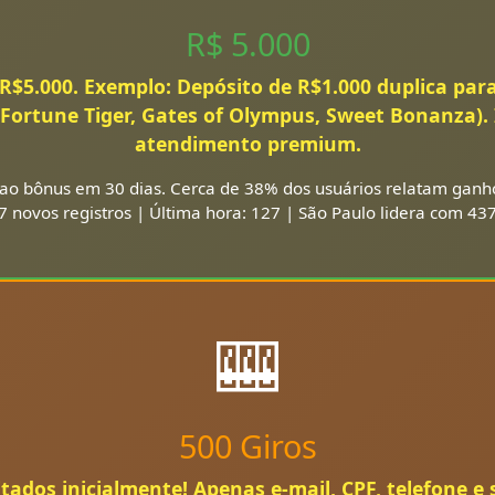
R$ 5.000
$5.000. Exemplo: Depósito de R$1.000 duplica para 
 Fortune Tiger, Gates of Olympus, Sweet Bonanza). 
atendimento premium.
 ao bônus em 30 dias. Cerca de 38% dos usuários relatam ganh
47 novos registros | Última hora: 127 | São Paulo lidera com 4
🎰
500 Giros
ados inicialmente! Apenas e-mail, CPF, telefone e 