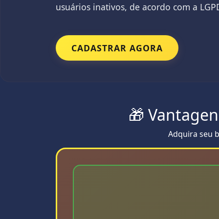
usuários inativos, de acordo com a LGP
CADASTRAR AGORA
🎁 Vantagen
Adquira seu b