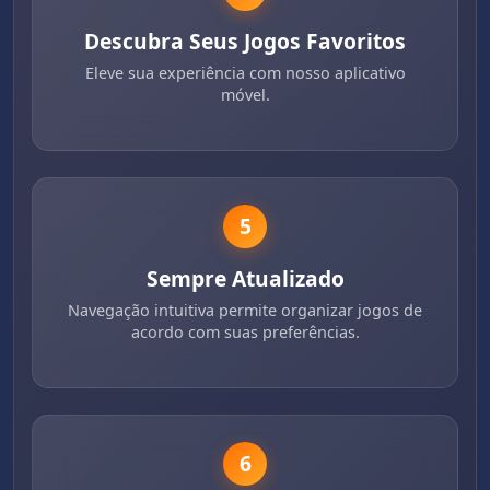
Descubra Seus Jogos Favoritos
Eleve sua experiência com nosso aplicativo
móvel.
5
Sempre Atualizado
Navegação intuitiva permite organizar jogos de
acordo com suas preferências.
6