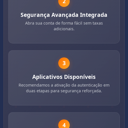
2
Segurança Avançada Integrada
Abra sua conta de forma fácil sem taxas
adicionais.
3
Aplicativos Disponíveis
Recomendamos a ativação da autenticação em
duas etapas para segurança reforçada.
4