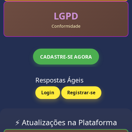
LGPD
Conformidade
CADASTRE-SE AGORA
Respostas Ágeis
Login
Registrar-se
⚡ Atualizações na Plataforma