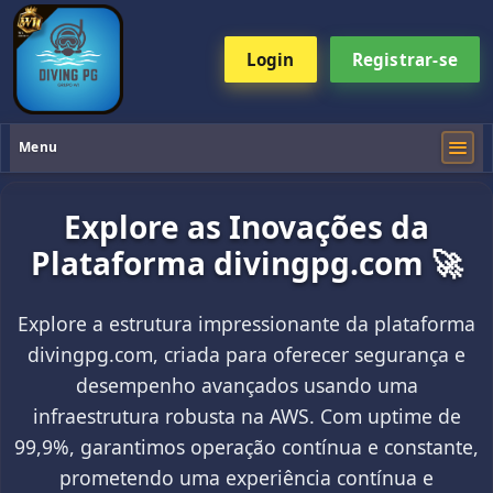
Login
Registrar-se
Menu
Explore as Inovações da
Plataforma divingpg.com 🚀
Explore a estrutura impressionante da plataforma
divingpg.com, criada para oferecer segurança e
desempenho avançados usando uma
infraestrutura robusta na AWS. Com uptime de
99,9%, garantimos operação contínua e constante,
prometendo uma experiência contínua e