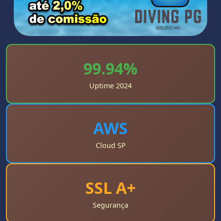
99.94%
Uptime 2024
AWS
Cloud SP
SSL A+
Segurança